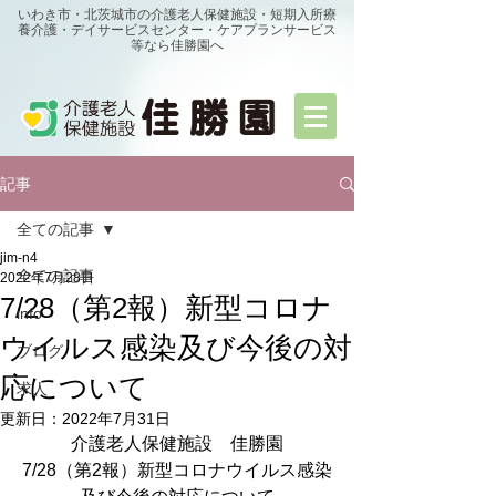
いわき市・北茨城市の介護老人保健施設・短期入所療
養介護・デイサービスセンター・ケアプランサービス
等なら佳勝園へ
記事
全ての記事
jim-n4
全ての記事
2022年7月28日
7/28（第2報）新型コロナ
info
ウイルス感染及び今後の対
ブログ
応について
求人
更新日：
2022年7月31日
介護老人保健施設　佳勝園
7/28（第2報）新型コロナウイルス感染