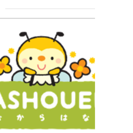
込み となる 施設情報につきましてお知らせしま
す。 空き状況の表記を下記のとおり「○・△・✕」
に変更しました。 詳細状況につきましては支援相
談員までお問い合わせください。 ・ 多床室（男
性） 在宅支援 ✕ （空き無し）...