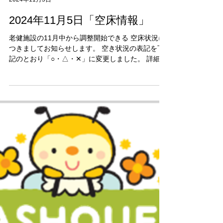
jim-n4
2024年11月5日
2024年11月5日「空床情報」
老健施設の11月中から調整開始できる 空床状況に
つきましてお知らせします。 空き状況の表記を下
記のとおり「○・△・✕」に変更しました。 詳細状
況につきましては支援相談員までお問い合わせく
ださい。 ・多床室（男性） 在宅支援
✕ （空き無し）...