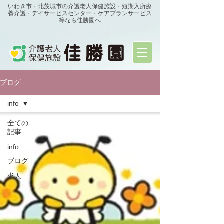
いわき市・北茨城市の介護老人保健施設・短期入所療
養介護・デイサービスセンター・ケアプランサービス
等なら佳勝園へ
ブログ
info
全ての
記事
info
ブログ
求人