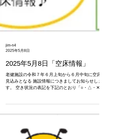
jim-n4
2025年5月8日
2025年5月8日「空床情報」
老健施設の令和７年６月上旬から６月中旬に空床
見込みとなる 施設情報につきましてお知らせしま
す。 空き状況の表記を下記のとおり「○・△・✕」
に変更しました。 詳細状況につきましては支援相
談員までお問い合わせください。 ・多床室（男
性） 在宅支援 /...